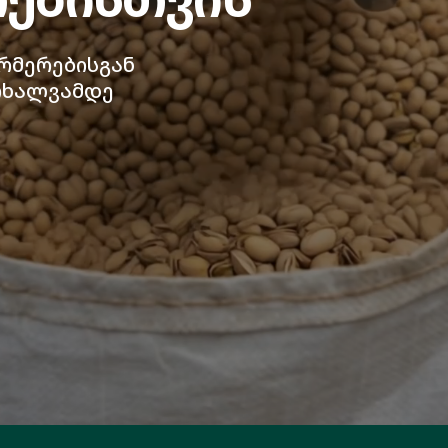
რმერებისგან
ოხალვამდე